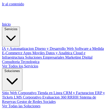
Ir al contenido
Inicio
Servicios
IA y Automatizacion
Diseno y Desarrollo Web
Software a Medida
E-Commerce
Apps Moviles
Datos y Analitica
Cloud e
Infraestructura
Soluciones Empresariales
Marketing Digital
Consultoria Tecnologica
Ver Todos los Servicios
Soluciones
Sitio Web Corporativo
Tienda en Linea
CRM y Facturacion
ERP y
Tickets
LMS Corporativo
Evaluacion 360 RRHH
Sistema de
Reservas
Gestor de Redes Sociales
Ver Todas las Soluciones