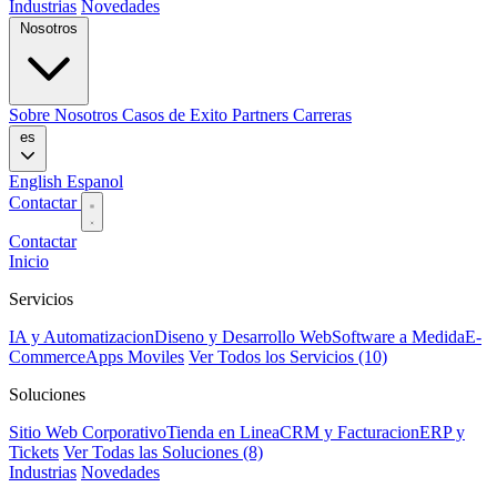
Industrias
Novedades
Nosotros
Sobre Nosotros
Casos de Exito
Partners
Carreras
es
English
Espanol
Contactar
Contactar
Inicio
Servicios
IA y Automatizacion
Diseno y Desarrollo Web
Software a Medida
E-
Commerce
Apps Moviles
Ver Todos los Servicios (10)
Soluciones
Sitio Web Corporativo
Tienda en Linea
CRM y Facturacion
ERP y
Tickets
Ver Todas las Soluciones (8)
Industrias
Novedades