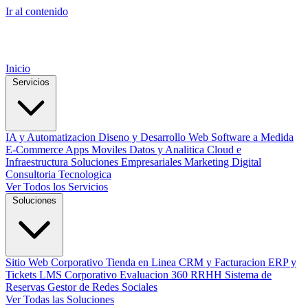
Ir al contenido
Inicio
Servicios
IA y Automatizacion
Diseno y Desarrollo Web
Software a Medida
E-Commerce
Apps Moviles
Datos y Analitica
Cloud e
Infraestructura
Soluciones Empresariales
Marketing Digital
Consultoria Tecnologica
Ver Todos los Servicios
Soluciones
Sitio Web Corporativo
Tienda en Linea
CRM y Facturacion
ERP y
Tickets
LMS Corporativo
Evaluacion 360 RRHH
Sistema de
Reservas
Gestor de Redes Sociales
Ver Todas las Soluciones