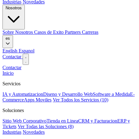
Industrias
Novedades
Nosotros
Sobre Nosotros
Casos de Exito
Partners
Carreras
es
English
Espanol
Contactar
Contactar
Inicio
Servicios
IA y Automatizacion
Diseno y Desarrollo Web
Software a Medida
E-
Commerce
Apps Moviles
Ver Todos los Servicios (10)
Soluciones
Sitio Web Corporativo
Tienda en Linea
CRM y Facturacion
ERP y
Tickets
Ver Todas las Soluciones (8)
Industrias
Novedades