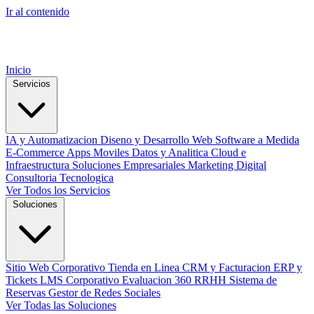
Ir al contenido
Inicio
Servicios
IA y Automatizacion
Diseno y Desarrollo Web
Software a Medida
E-Commerce
Apps Moviles
Datos y Analitica
Cloud e
Infraestructura
Soluciones Empresariales
Marketing Digital
Consultoria Tecnologica
Ver Todos los Servicios
Soluciones
Sitio Web Corporativo
Tienda en Linea
CRM y Facturacion
ERP y
Tickets
LMS Corporativo
Evaluacion 360 RRHH
Sistema de
Reservas
Gestor de Redes Sociales
Ver Todas las Soluciones