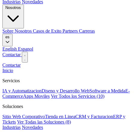
Industrias
Novedades
Nosotros
Sobre Nosotros
Casos de Exito
Partners
Carreras
es
English
Espanol
Contactar
Contactar
Inicio
Servicios
IA y Automatizacion
Diseno y Desarrollo Web
Software a Medida
E-
Commerce
Apps Moviles
Ver Todos los Servicios (10)
Soluciones
Sitio Web Corporativo
Tienda en Linea
CRM y Facturacion
ERP y
Tickets
Ver Todas las Soluciones (8)
Industrias
Novedades